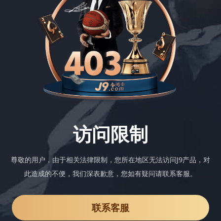
访问限制
尊敬的用户，由于相关法律限制，您所在地区无法访问J9产品，对
此造成的不便，我们深表歉意，您如有疑问请联系客服。
联系客服