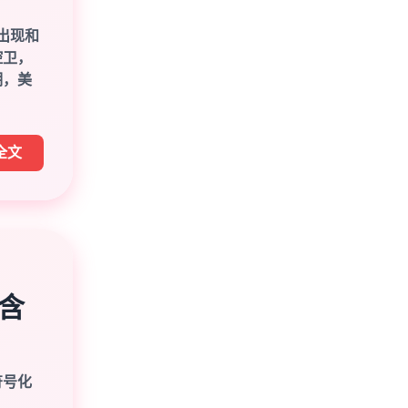
出现和
控卫，
期，美
全文
的含
符号化