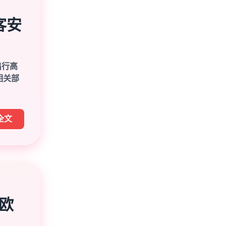
客安
出行高
相关部
全文
 欧