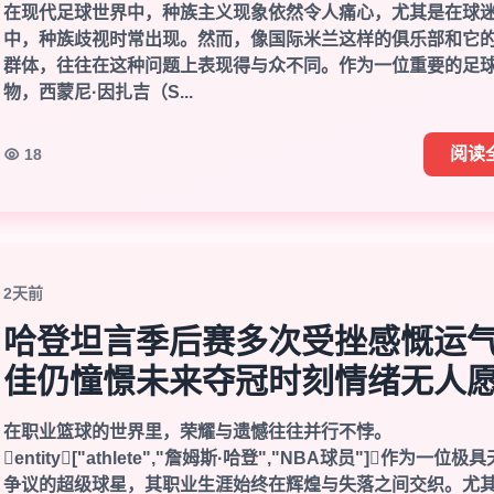
在现代足球世界中，种族主义现象依然令人痛心，尤其是在球
中，种族歧视时常出现。然而，像国际米兰这样的俱乐部和它
群体，往往在这种问题上表现得与众不同。作为一位重要的足
物，西蒙尼·因扎吉（S...
阅读
18
2天前
哈登坦言季后赛多次受挫感慨运
佳仍憧憬未来夺冠时刻情绪无人
在职业篮球的世界里，荣耀与遗憾往往并行不悖。
entity["athlete","詹姆斯·哈登","NBA球员"]作为一位极
争议的超级球星，其职业生涯始终在辉煌与失落之间交织。尤