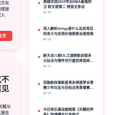
美媒评选2010年后NBA最强控
迷文化
卫 欧文居第二 榜首无争议
的球迷
55
球人
深入解析dnfqp是什么及其背后
的含义与应用价值探索全面视角
全文
63
新天龙八部OL江湖焕新启程多
元玩法与情怀并行盛世再现经典
传承
57
气不
双胞胎体操新星贤永焯逐梦全青
愿见
赛少年壮志与目标点亮青春赛场
奋进
53
具天赋与
今日快乐源自姚晓棠《天赐的声
其是在
音》路透曝光引发热议