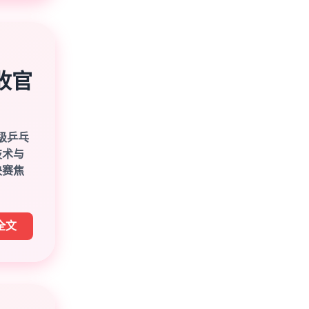
收官
级乒乓
技术与
决赛焦
全文