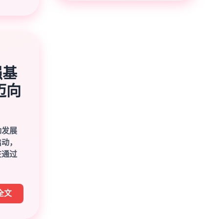
强基
迈向
动发展
启动，
在通过
全文