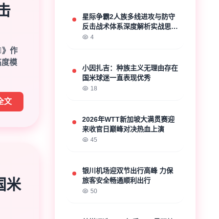
击
星际争霸2人族多线进攻与防守
反击战术体系深度解析实战思路
探讨
4
"]》作
高度模
小因扎吉：种族主义无理由存在
国米球迷一直表现优秀
18
全文
2026年WTT新加坡大满贯赛迎
来收官日巅峰对决热血上演
45
银川机场迎双节出行高峰 力保
国米
旅客安全畅通顺利出行
50