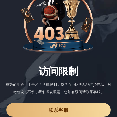
访问限制
尊敬的用户，由于相关法律限制，您所在地区无法访问J9产品，对
此造成的不便，我们深表歉意，您如有疑问请联系客服。
联系客服