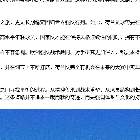
之旅，更是长期稳定回归世界强队行列。为此，荷兰足球需要在
高水平年轻球员，国家队才能在保持风格连续性的同时，拥有不
样不容忽视。欧洲强队战术趋同、对手研究更加深入，都要求橙
，并在细节上不断打磨，荷兰队完全有机会在未来的大赛中实现
之间寻找平衡的过程。从精神传承到战术重塑，从球员结构到长
。这条道路并不追求一蹴而就的奇迹，而是强调体系与文化的持