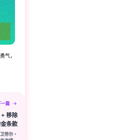
勇气，
下一篇
+ 移除
解约金条款
后卫劳尔・