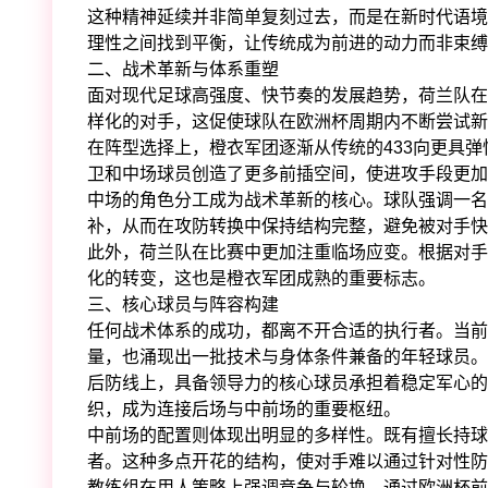
这种精神延续并非简单复刻过去，而是在新时代语境
理性之间找到平衡，让传统成为前进的动力而非束缚
二、战术革新与体系重塑
面对现代足球高强度、快节奏的发展趋势，荷兰队在
样化的对手，这促使球队在欧洲杯周期内不断尝试新
在阵型选择上，橙衣军团逐渐从传统的433向更具
卫和中场球员创造了更多前插空间，使进攻手段更加
中场的角色分工成为战术革新的核心。球队强调一名
补，从而在攻防转换中保持结构完整，避免被对手快
此外，荷兰队在比赛中更加注重临场应变。根据对手
化的转变，这也是橙衣军团成熟的重要标志。
三、核心球员与阵容构建
任何战术体系的成功，都离不开合适的执行者。当前
量，也涌现出一批技术与身体条件兼备的年轻球员。
后防线上，具备领导力的核心球员承担着稳定军心的
织，成为连接后场与中前场的重要枢纽。
中前场的配置则体现出明显的多样性。既有擅长持球
者。这种多点开花的结构，使对手难以通过针对性防
教练组在用人策略上强调竞争与轮换，通过欧洲杯前