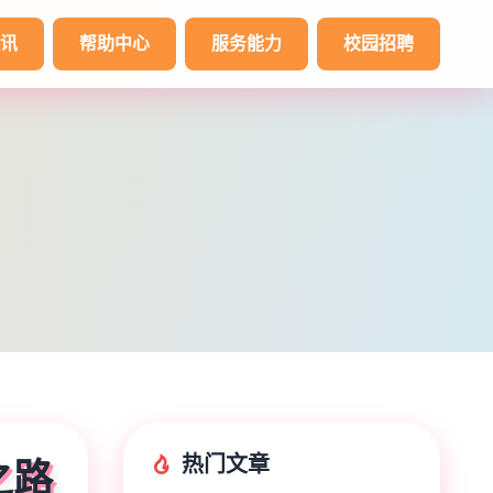
讯
帮助中心
服务能力
校园招聘
热门文章
之路