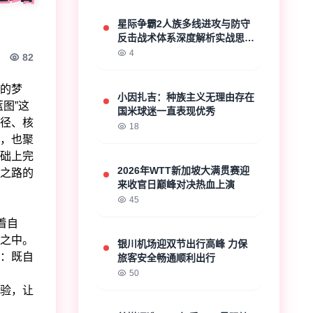
星际争霸2人族多线进攻与防守
反击战术体系深度解析实战思路
探讨
4
82
的梦
小因扎吉：种族主义无理由存在
图”这
国米球迷一直表现优秀
径、核
18
，也聚
础上完
2026年WTT新加坡大满贯赛迎
之路的
来收官日巅峰对决热血上演
45
着自
之中。
银川机场迎双节出行高峰 力保
：既自
旅客安全畅通顺利出行
50
验，让