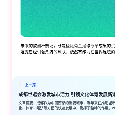
未来的欧洲杯赛场，既是检验荷兰足球改革成果的试
这支曾经引领潮流的球队，依然有能力在世界足坛的
上一篇
成都世运会激发城市活力 引领文化体育发展新
文章摘要：成都作为中国西部的重要城市，近年来在推动城
化、体育、经济等方面的快速发展中，发挥了独特的作用。20
成都成功举办了世界大学生夏季运动会（世运会），这一全