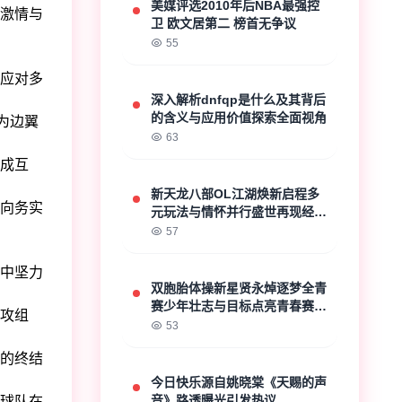
美媒评选2010年后NBA最强控
激情与
卫 欧文居第二 榜首无争议
55
应对多
深入解析dnfqp是什么及其背后
的含义与应用价值探索全面视角
为边翼
63
成互
新天龙八部OL江湖焕新启程多
向务实
元玩法与情怀并行盛世再现经典
传承
57
中坚力
双胞胎体操新星贤永焯逐梦全青
赛少年壮志与目标点亮青春赛场
攻组
奋进
53
的终结
今日快乐源自姚晓棠《天赐的声
音》路透曝光引发热议
球队在