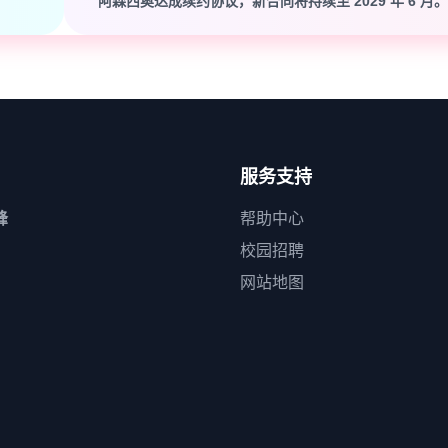
阿森西奥达成续约协议，新合同将持续至 2029 年 6 月
不仅体现了俱乐部对这位后防新星的高度信任，更通过薪
整和
服务支持
峰
帮助中心
校园招聘
网站地图