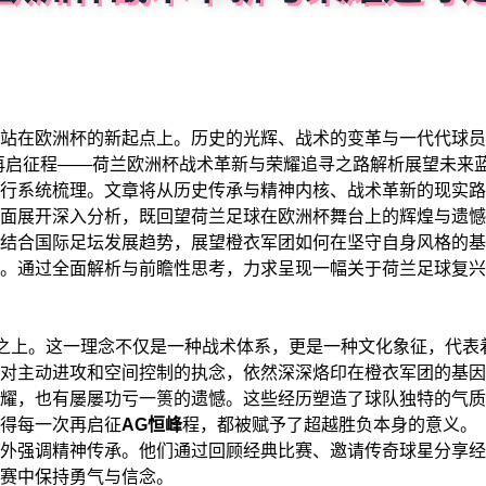
站在欧洲杯的新起点上。历史的光辉、战术的变革与一代代球员
再启征程——荷兰欧洲杯战术革新与荣耀追寻之路解析展望未来蓝
行系统梳理。文章将从历史传承与精神内核、战术革新的现实路
面展开深入分析，既回望荷兰足球在欧洲杯舞台上的辉煌与遗憾
结合国际足坛发展趋势，展望橙衣军团如何在坚守自身风格的基
。通过全面解析与前瞻性思考，力求呈现一幅关于荷兰足球复兴
念之上。这一理念不仅是一种战术体系，更是一种文化象征，代表
对主动进攻和空间控制的执念，依然深深烙印在橙衣军团的基因
耀，也有屡屡功亏一篑的遗憾。这些经历塑造了球队独特的气质
得每一次再启征
AG恒峰
程，都被赋予了超越胜负本身的意义。
外强调精神传承。他们通过回顾经典比赛、邀请传奇球星分享经
赛中保持勇气与信念。